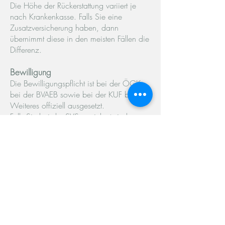
Die Höhe der Rückerstattung variiert je
nach Krankenkasse. Falls Sie eine
Zusatzversicherung haben, dann
übernimmt diese in den meisten Fällen die
Differenz.
Bewilligung
Die Bewilligungspflicht ist bei der ÖGK,
bei der BVAEB sowie bei der KUF bis auf
Weiteres offiziell ausgesetzt.
Falls Sie bei der SVS versichert sind,
müssen Sie Ihre Verordnung bitte vorher
bewilligen lassen.
Terminabsage
Sollten Sie einen Termin nicht
wahrnehmen können, informieren Sie
mich bitte mindestens 24 Stunden vorher.
Ansonsten muss ich Ihnen diesen in
Rechnung stellen. Vielen Dank für Ihr